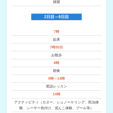
就寝
2日目～6日目
7時
起床
7時30分
お散歩
8時
朝食
9時～14時
英語レッスン
14時
アクティビティ（カヌー、シュノーケリング、民泊体
験、シーサー色付け、泥んこ体験、プール等）