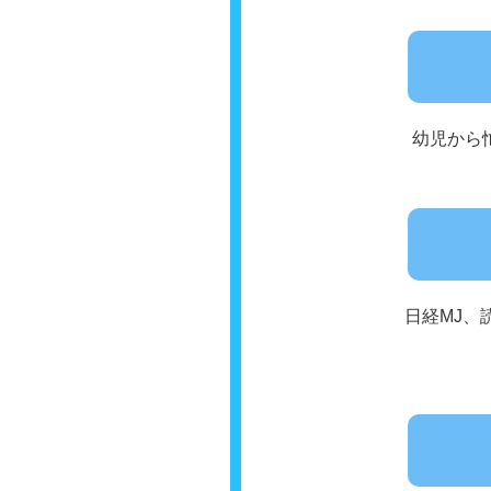
幼児から
日経MJ、