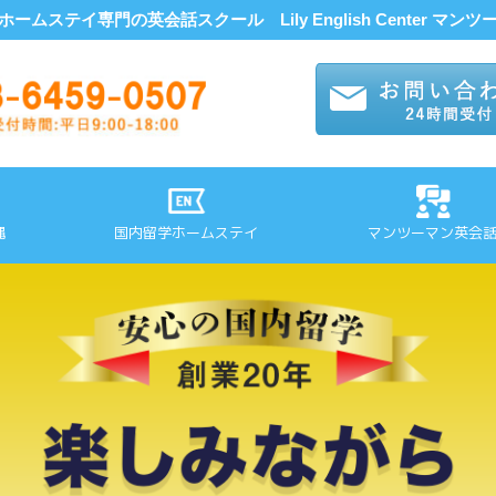
、ホームステイ専門の英会話スクール
Lily English Center 
縄
国内留学ホームステイ
マンツーマン英会