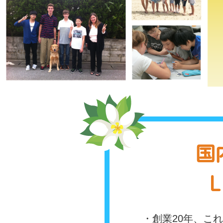
国
L
・創業20年、こ